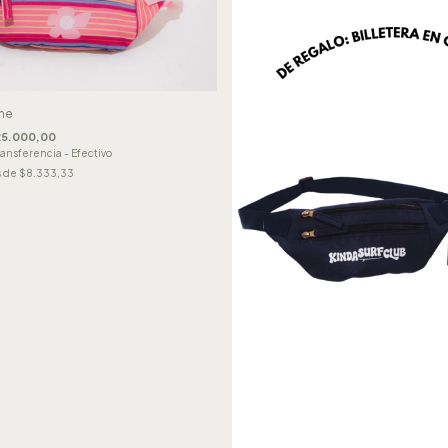
ine
5.000,00
ransferencia - Efectivo
s de
$8.333,33