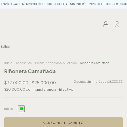
A PARTIR DE $80.000 . 3 CUOTAS SIN INTERÉS . 20% OFF TRANSFERENCIA . VAMOS ARGEN
0
 talles
Inicio
.
Accesorios
.
Bolsos, riñoneras & billeteras
.
Riñonera Camuflada
Riñonera Camuflada
$32.000,00
$25.000,00
3
cuotas sin interés de
$8.333,33
$20.000,00
con
Transferencia - Efectivo
COLOR