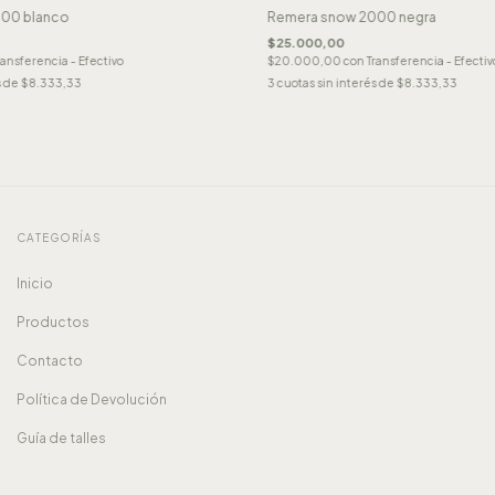
00 blanco
Remera snow 2000 negra
$25.000,00
ransferencia - Efectivo
$20.000,00
con
Transferencia - Efectiv
s de
$8.333,33
3
cuotas sin interés de
$8.333,33
CATEGORÍAS
Inicio
Productos
Contacto
Política de Devolución
Guía de talles