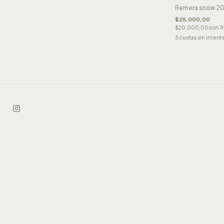
Remera snow 20
$25.000,00
$20.000,00
con
T
3
cuotas sin interé