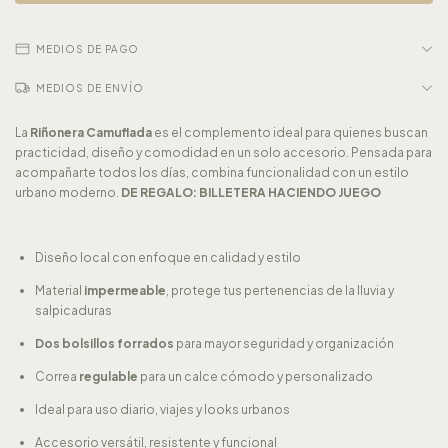
MEDIOS DE PAGO
MEDIOS DE ENVÍO
La
Riñonera Camuflada
es el complemento ideal para quienes buscan
practicidad, diseño y comodidad en un solo accesorio. Pensada para
acompañarte todos los días, combina funcionalidad con un estilo
urbano moderno.
DE REGALO: BILLETERA HACIENDO JUEGO
Diseño local con enfoque en calidad y estilo
Material
impermeable
, protege tus pertenencias de la lluvia y
salpicaduras
Dos bolsillos forrados
para mayor seguridad y organización
Correa
regulable
para un calce cómodo y personalizado
Ideal para uso diario, viajes y looks urbanos
Accesorio versátil, resistente y funcional