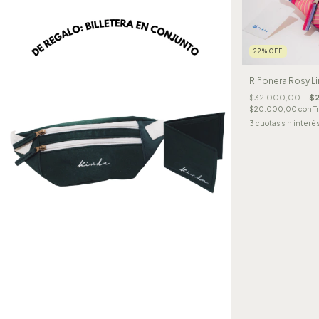
22
%
OFF
Riñonera Rosy L
$32.000,00
$2
$20.000,00
con
T
3
cuotas sin interé