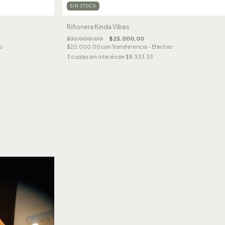
SIN STOCK
Riñonera Kinda Vibes
$32.000,00
$25.000,00
o
$20.000,00
con
Transferencia - Efectivo
3
cuotas sin interés de
$8.333,33