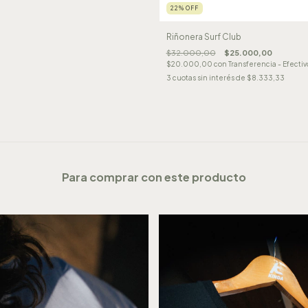
22
%
OFF
Riñonera Surf Club
$32.000,00
$25.000,00
$20.000,00
con
Transferencia - Efectiv
3
cuotas sin interés de
$8.333,33
Para comprar con este producto