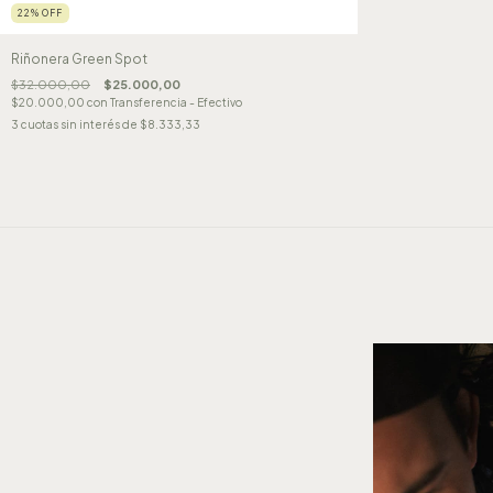
22
%
OFF
Riñonera Green Spot
$32.000,00
$25.000,00
$20.000,00
con
Transferencia - Efectivo
3
cuotas sin interés de
$8.333,33