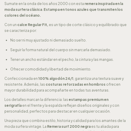
Sumate en la onda de los años 2000 con esta
remera inspirada en la
moda surfera clásica
.
Estampa en tonos azules que transmiten los
colores del océano.
Con un
calce Regular Fit,
es un tipo de corte clásico y equilibrado que
se caracteriza por:
No ser ni muy ajustado ni demasiado suelto.
Seguir la forma natural del cuerpo sin marcarla demasiado.
Tener un ancho estándar en el pecho, la cintura y las mangas.
Ofrecer comodidad y libertad de movimiento.
Confeccionada en
100% algodón 24/1
, garantiza una textura suave y
resistente. Además, las
costuras reforzadas en hombros
ofrecen
mayor durabilidad para acompañarte en todas tus aventuras.
Los detalles marcan la diferencia: las
estampas premium en
serigrafía
en el frente y la espalda reflejan diseños originales y con
personalidad, perfectos para destacar en cualquier ocasión.
Una pieza que combina estilo, historia y calidad para los amantes de la
moda surfera vintage. La
Remera surf 2000 negra
es tu aliada para