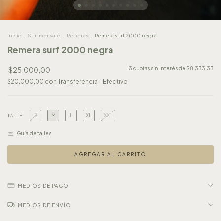
Inicio
.
Summer sale
.
Remeras
.
Remera surf 2000 negra
Remera surf 2000 negra
$25.000,00
3
cuotas sin interés de
$8.333,33
$20.000,00
con
Transferencia - Efectivo
S
M
L
XL
XXL
TALLE
Guía de talles
MEDIOS DE PAGO
MEDIOS DE ENVÍO