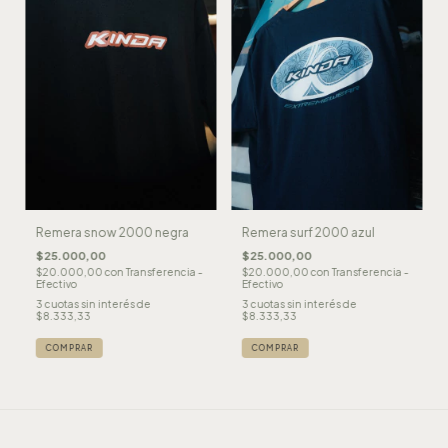
Remera surf 2000 azul
Remera snow 2000 negra
$25.000,00
$25.000,00
$20.000,00
con
Transferencia -
$20.000,00
con
Transferencia -
Efectivo
Efectivo
3
cuotas sin interés de
3
cuotas sin interés de
$8.333,33
$8.333,33
COMPRAR
COMPRAR